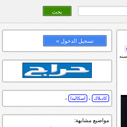
تسجيل الدخول »
،
،
كاديلاك
اسكاليدا
مواضيع مشابهة: