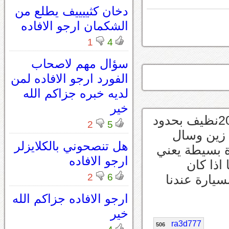
دخان كثييييف يطلع من
الشكمان ارجو الافاده
1
4
سؤال مهم لاصحاب
الفورد ارجو الافاده لمن
لديه خبره جزاكم الله
خير
قبل ازمة كرونا شرا صديق لي سكايلاد 2007نظيف بحدود
2
5
 زين وسال
هل تنصحوني بالكلايزلر
دة بسيطة يعني
ارجو الافاده
ذا كان
2
6
يارة عندنا
ارجو الافاده جزاكم الله
خير
ra3d777
506