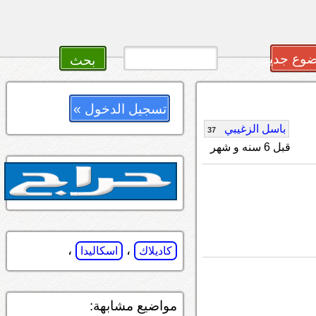
وع جديد
تسجيل الدخول »
باسل الزغيبي
37
قبل 6 سنه و شهر
،
،
كاديلاك
اسكاليدا
مواضيع مشابهة: