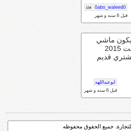
0abo_waleed0
134
قبل 6 سنه و شهر
ايكون ماشي
ولازم مايكون فيه صدوم واي سياره حليا تحت 2015
تشتري قديم
ابوعبداللهه
قبل 6 سنه و شهر
تجارة. جميع الحقوق محفوظه