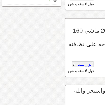
4
قبل 6 سنه و شهر
قريب لي اشترى قبل 4 اشهر اسكاليد 2007 ماشي 160
احه على نظافته
أبو رعـــد
-9
قبل 6 سنه و شهر
استخر والله