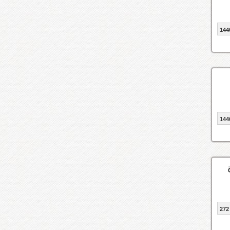
144
144
272