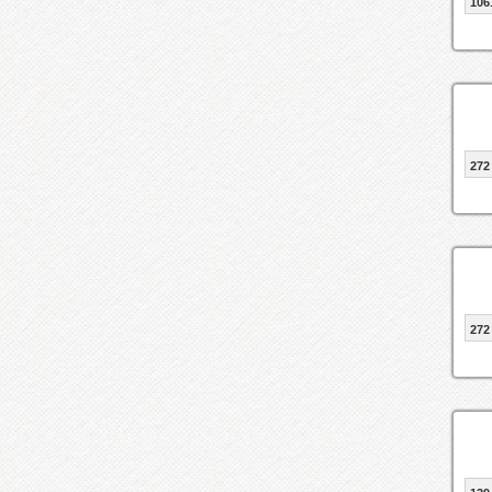
106
272
272