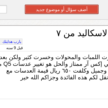
أضف سؤال أو موضوع جديد
سكاليد من ٧
يارب هدايتك
قبل 9 سنه
د ٢٠٠٧ ضعيف جدا غيرت اللمبات والمحولات وخسرت كثير ولكن بعد
التعب الحمد لله الان اصبح النور مثل 
لمبات ال S2 اضاءة قوية مع كت أوف واضح وجميل وكلفت ٦٥٠ ريال قيمة العدسات مع
قل لكم هذه الفائدة وجزاكم الله خير