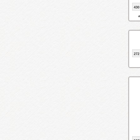
430
272