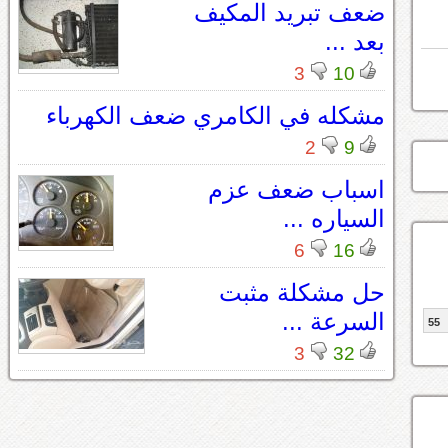
ضعف تبريد المكيف
بعد ...
3
10
مشكله في الكامري ضعف الكهرباء
2
9
اسباب ضعف عزم
السياره ...
6
16
حل مشكلة مثبت
السرعة ...
55
3
32