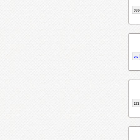
353
ات
272