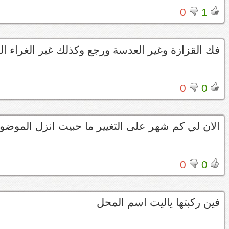
0
1
فك القزازة وغير العدسة ورجع وكذلك غير الغراء ا
0
0
الان لي كم شهر على التغيير ما حبيت انزل الموضوع ا
0
0
فين ركبتها ياليت اسم المحل