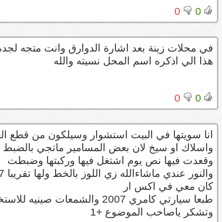
0
0
في محلات زينة بعد اشارة الدوارق وانت متجه لج
هذا الي اذكره اسم المحل نسيته والله
0
0
انا سويتها في البيت استشوار وسيلكون من قطع الغ
واسلاك او سيخ لان بعض المسامير ماتجي بالضبط 
وقعدت فيها نص يوم اشتغل فيها وركبتها وضبطت
والنور عندي ماشاءالله زي اللوز بالخط ولها تقريبا 7 اشهر الحمدلله
كان معي في اكس ار
طبعا سيارتي كامري 2007 والشمعات صينيه للاستخدام الأمريكية لانها استخدام امريكي السياره
وتشكر ياصاحب الموضوع +1