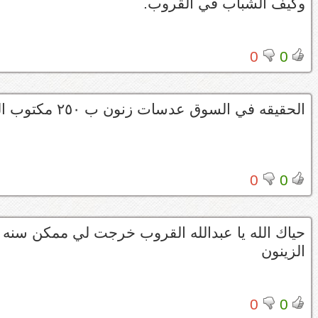
وكيف الشباب في القروب.
0
0
الحقيقه في السوق عدسات زنون ب ٢٥٠ مكتوب المانيه وهي في الاساس صينيه
0
0
حياك الله يا عبدالله القروب خرجت لي ممكن سنه
الزينون
0
0