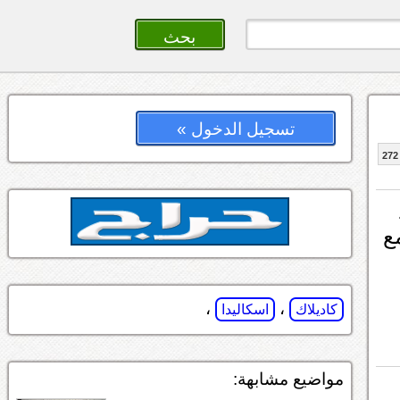
تسجيل الدخول »
272
نور الفي إكس آر ممتاز والحل هو تغيير عدسات Q5 مع
،
،
كاديلاك
اسكاليدا
مواضيع مشابهة: