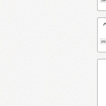
139
م
272